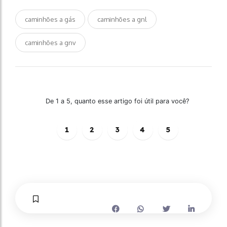
caminhões a gás
caminhões a gnl
caminhões a gnv
De 1 a 5, quanto esse artigo foi útil para você?
1
2
3
4
5