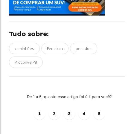
Tudo sobre:
caminhões
Fenatran
pesados
Proconve P8
De 1 a 5, quanto esse artigo foi útil para você?
1
2
3
4
5