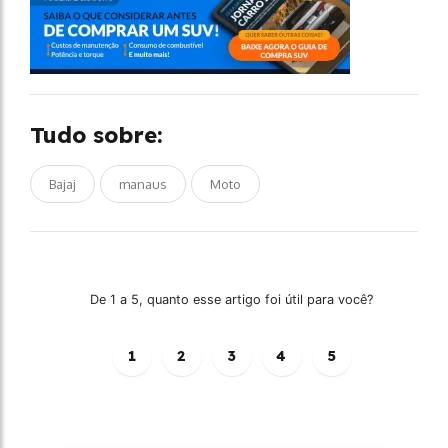
Tudo sobre:
Bajaj
manaus
Moto
De 1 a 5, quanto esse artigo foi útil para você?
1
2
3
4
5