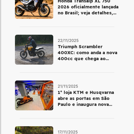
Honda Transalp XL 750
2026 oficialmente lançada
no Brasil; veja detalhes,
cores e preço
22/11/2025
Triumph Scrambler
400XC: como anda a nova
400cc que chega ao
Brasil em dezembro
21/11/2025
1º loja KTM e Husqvarna
abre as portas em São
Paulo e inaugura nova
fase da marca no Brasil
17/11/2025