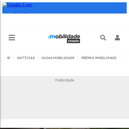
|
|
|
|
HOME
NOTÍCIAS
GUIAS MOBILIDADE
PRÊMIO MOBILIDADE
JO
Publicidade