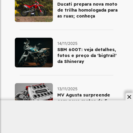
Ducati prepara nova moto
de trilha homologada para
as ruas; conheça
14/11/2025
SBM 600T: veja detalhes,
fotos e preço da 'bigtrail'
da Shineray
13/11/2025
MV Agusta surpreende
com novo motor de 5
cilindros e 240 cv