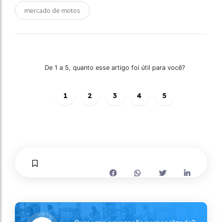
mercado de motos
De 1 a 5, quanto esse artigo foi útil para você?
1
2
3
4
5