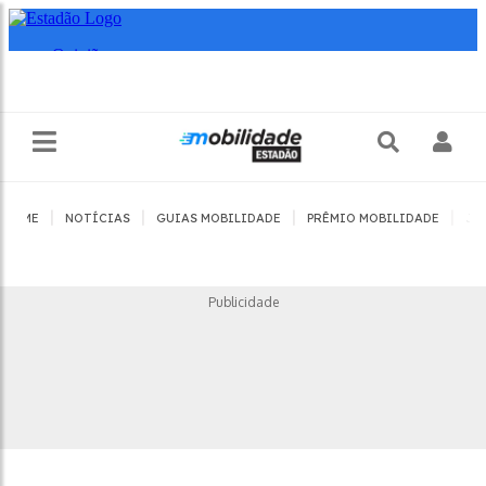
|
|
|
|
HOME
NOTÍCIAS
GUIAS MOBILIDADE
PRÊMIO MOBILIDADE
JO
Publicidade