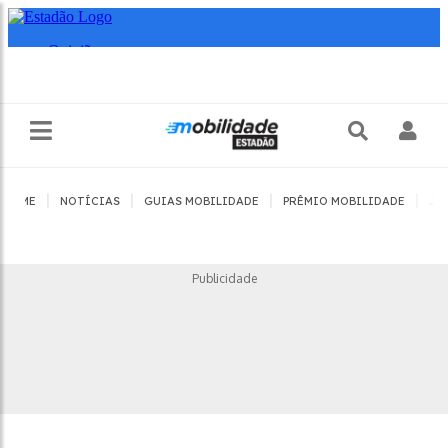
|
|
|
|
HOME
NOTÍCIAS
GUIAS MOBILIDADE
PRÊMIO MOBILIDADE
JO
Publicidade