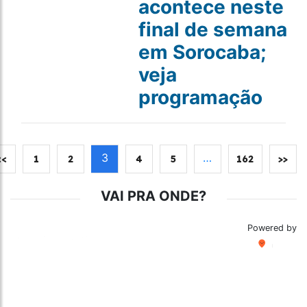
acontece neste
final de semana
em Sorocaba;
veja
programação
3
…
<<
1
2
4
5
162
>>
VAI PRA ONDE?
Powered by