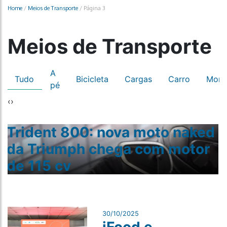
Home
/
Meios de Transporte
/
Página 3
Meios de Transporte
A
Tudo
Bicicleta
Cargas
Carro
Mono
pé
‹
›
Trident 800: nova moto naked
r
da Triumph chega com motor
de 115 cv
30/10/2025