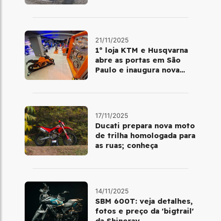
Brasil em dezembro
21/11/2025
1º loja KTM e Husqvarna
abre as portas em São
Paulo e inaugura nova
fase da marca no Brasil
17/11/2025
Ducati prepara nova moto
de trilha homologada para
as ruas; conheça
14/11/2025
SBM 600T: veja detalhes,
fotos e preço da 'bigtrail'
da Shineray