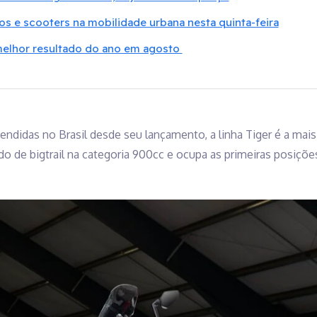
os e scooters na mobilidade urbana nesta quinta-feira
elhor resultado do ano em agosto
ndidas no Brasil desde seu lançamento, a linha Tiger é a mai
do de bigtrail na categoria 900cc e ocupa as primeiras posiçõ