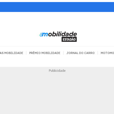
|
|
|
AS MOBILIDADE
PRÊMIO MOBILIDADE
JORNAL DO CARRO
MOTOMO
TRANSPORTE
MOBILIDADE COM
MOBILIDADE 
Publicidade
SEGURANÇA
Todos
Todos
Dia a dia
Trânsito
Empreender
Urbana
Se divertir