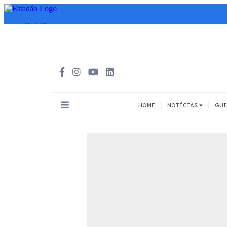
|
|
HOME
NOTÍCIAS
GUI
INOVAÇÃO
MEIOS DE 
Todos
Todos
A pé
Bicicleta
Cargas
Carro