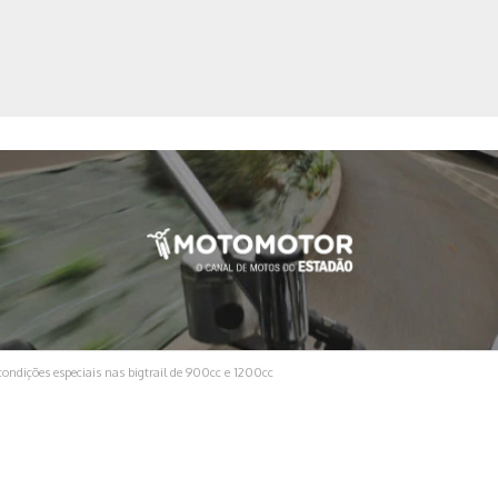
ica
ondições especiais nas bigtrail de 900cc e 1200cc