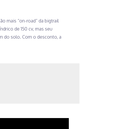
ão mais “on-road” da bigtrail
índrico de 150 cv, mas seu
m do solo. Com o desconto, a
 aquisição de roupas da linha