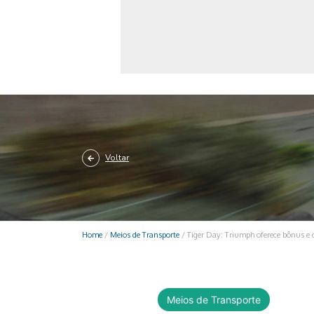
Monociclo
Moto
Ônibus
Patinete
Scooter elétr
Voltar
Home
/
Meios de Transporte
/
Tiger Day: Triumph oferece bônus e c
Meios de Transporte