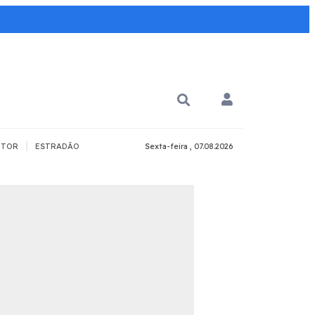
|
TOR
ESTRADÃO
Sexta-feira , 07.08.2026
PARA QUÊ?
PCD
Todos