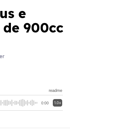
us e
l de 900cc
er
readme
1.0x
0:00