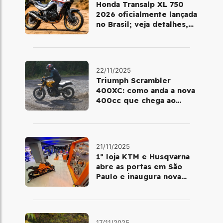
Honda Transalp XL 750
2026 oficialmente lançada
no Brasil; veja detalhes,
cores e preço
22/11/2025
Triumph Scrambler
400XC: como anda a nova
400cc que chega ao
Brasil em dezembro
21/11/2025
1º loja KTM e Husqvarna
abre as portas em São
Paulo e inaugura nova
fase da marca no Brasil
17/11/2025