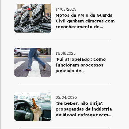
14/08/2025
Motos da PM e da Guarda
Civil ganham câmeras com
reconhecimento de
placas em SP; veja como
funciona
11/06/2025
'Fui atropelado': como
funcionam processos
judiciais de
atropelamentos com
morte no Brasil
05/04/2025
‘Se beber, não dirija’:
propagandas da indústria
do álcool enfraquecem
combate à embriaguez na
direção