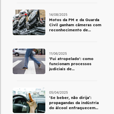
14/08/2025
Motos da PM e da Guarda
Civil ganham câmeras com
reconhecimento de
placas em SP; veja como
funciona
11/06/2025
'Fui atropelado': como
funcionam processos
judiciais de
atropelamentos com
morte no Brasil
05/04/2025
‘Se beber, não dirija’:
propagandas da indústria
do álcool enfraquecem
combate à embriaguez na