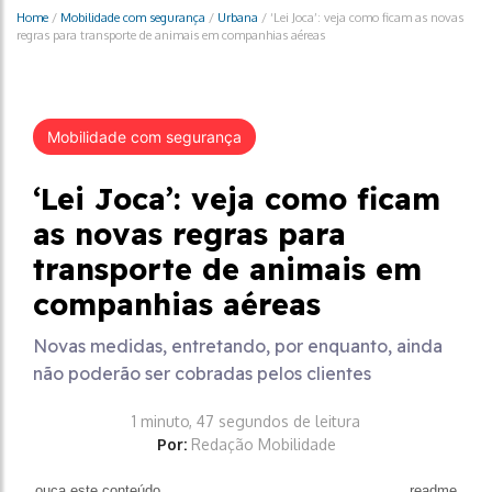
Home
/
Mobilidade com segurança
/
Urbana
/
‘Lei Joca’: veja como ficam as novas
regras para transporte de animais em companhias aéreas
Mobilidade com segurança
‘Lei Joca’: veja como ficam
as novas regras para
transporte de animais em
companhias aéreas
Novas medidas, entretando, por enquanto, ainda
não poderão ser cobradas pelos clientes
1 minuto, 47 segundos de leitura
Por:
Redação Mobilidade
ouça este conteúdo
readme