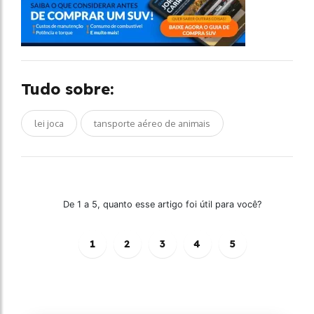
Tudo sobre:
lei joca
tansporte aéreo de animais
De 1 a 5, quanto esse artigo foi útil para você?
1
2
3
4
5