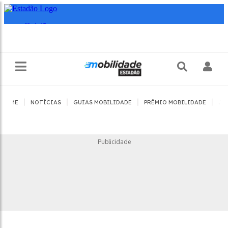
|
|
|
|
HOME
NOTÍCIAS
GUIAS MOBILIDADE
PRÊMIO MOBILIDADE
JO
Publicidade