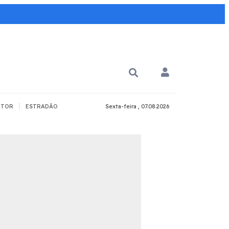
|
TOR
ESTRADÃO
Sexta-feira , 07.08.2026
PARA QUÊ?
PCD
Todos