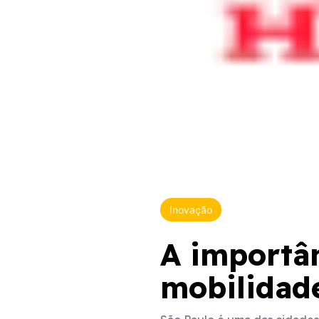
Inovação
A importân
mobilidad