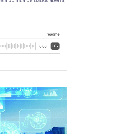
la política de dados aberta,
readme
1.0x
0:00