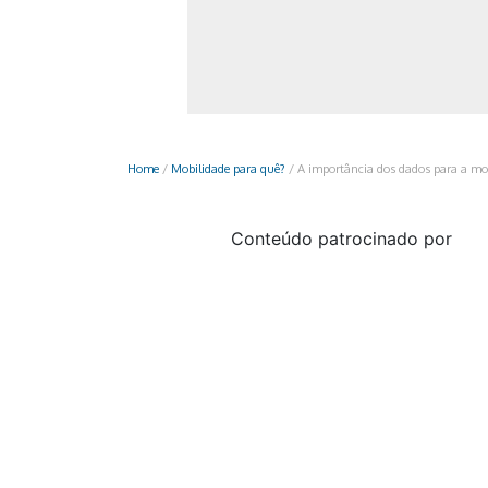
Monociclo
Moto
Ônibus
Patinete
Home
/
Mobilidade para quê?
/
A importância dos dados para a mo
Scooter elétr
Conteúdo patrocinado por