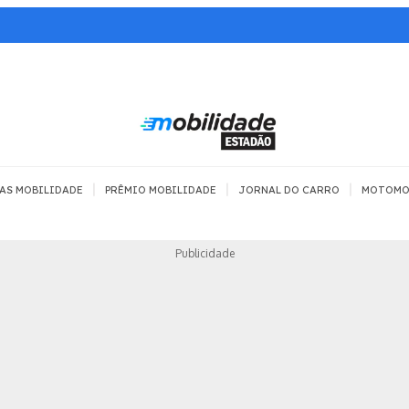
|
|
|
AS MOBILIDADE
PRÊMIO MOBILIDADE
JORNAL DO CARRO
MOTOMO
TRANSPORTE
MOBILIDADE COM
MOBILIDADE 
Publicidade
SEGURANÇA
Todos
Todos
Dia a dia
Trânsito
Empreender
Urbana
Se divertir