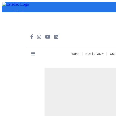
|
|
HOME
NOTÍCIAS
GUI
INOVAÇÃO
MEIOS DE 
Todos
Todos
A pé
Bicicleta
Cargas
Carro