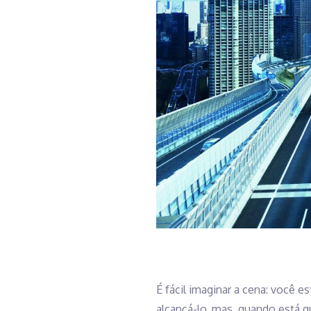
É fácil imaginar a cena: você e
alcançá-lo, mas, quando está q