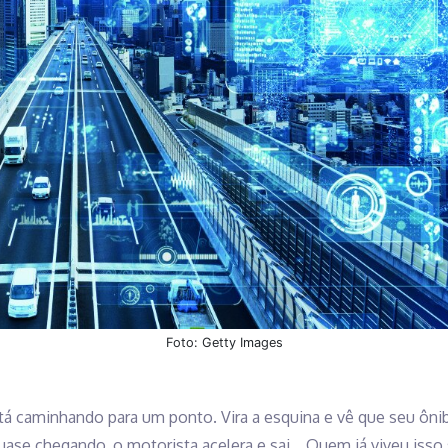
Foto: Getty Images
stá caminhando para um ponto. Vira a esquina e vê que seu ônib
uase chegando, o motorista acelera e sai… Quem já viveu isso 