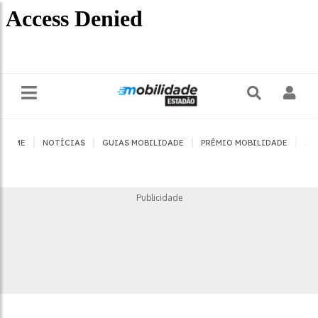
|
|
|
|
HOME
NOTÍCIAS
GUIAS MOBILIDADE
PRÊMIO MOBILIDADE
JO
Publicidade