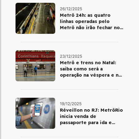
26/12/2025
Metrô 24h: as quatro
linhas operadas pelo
Metrô não irão fechar no
último final de semana do
ano
23/12/2025
Metrô e trens no Natal:
saiba como será a
operação na véspera e no
dia 25 de dezembro
19/12/2025
Réveillon no RJ: MetrôRio
inicia venda de
passaporte para ida e
volta de Copacabana