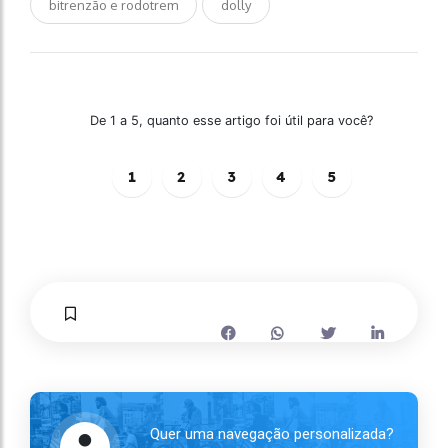
bitrenzão e rodotrem
dolly
De 1 a 5, quanto esse artigo foi útil para você?
1
2
3
4
5
Quer uma navegação personalizada?