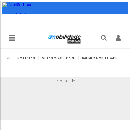
|
|
|
|
HOME
NOTÍCIAS
GUIAS MOBILIDADE
PRÊMIO MOBILIDADE
JO
Publicidade