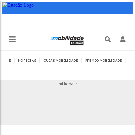
|
|
|
|
HOME
NOTÍCIAS
GUIAS MOBILIDADE
PRÊMIO MOBILIDADE
JO
Publicidade