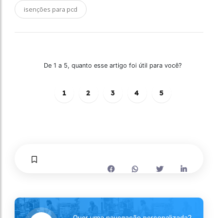
isenções para pcd
De 1 a 5, quanto esse artigo foi útil para você?
1
2
3
4
5