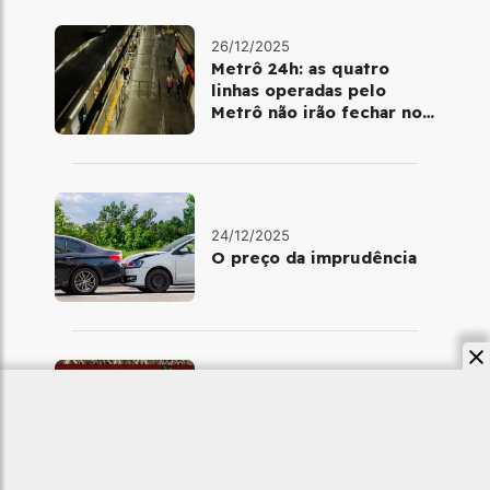
26/12/2025
Metrô 24h: as quatro
linhas operadas pelo
Metrô não irão fechar no
último final de semana do
ano
24/12/2025
O preço da imprudência
23/12/2025
Metrô e trens no Natal:
saiba como será a
operação na véspera e no
dia 25 de dezembro