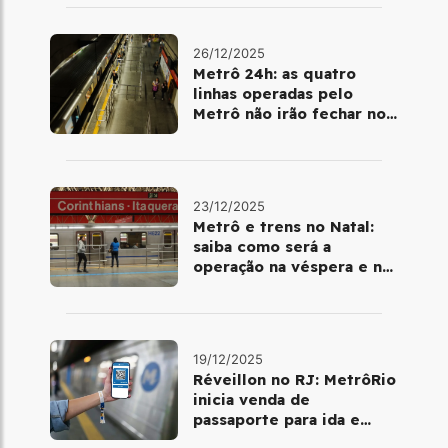
26/12/2025
Metrô 24h: as quatro
linhas operadas pelo
Metrô não irão fechar no
último final de semana do
ano
23/12/2025
Metrô e trens no Natal:
saiba como será a
operação na véspera e no
dia 25 de dezembro
19/12/2025
Réveillon no RJ: MetrôRio
inicia venda de
passaporte para ida e
volta de Copacabana