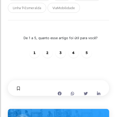
Linha 9-Esmeralda
ViaMobilidade
De 1 a 5, quanto esse artigo foi útil para você?
1
2
3
4
5