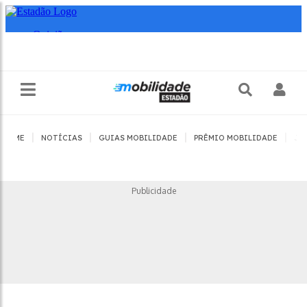
|
|
|
|
HOME
NOTÍCIAS
GUIAS MOBILIDADE
PRÊMIO MOBILIDADE
JO
Publicidade