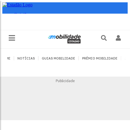
|
|
|
|
HOME
NOTÍCIAS
GUIAS MOBILIDADE
PRÊMIO MOBILIDADE
JO
Publicidade