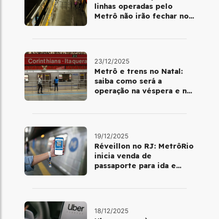
linhas operadas pelo
Metrô não irão fechar no
último final de semana do
ano
23/12/2025
Metrô e trens no Natal:
saiba como será a
operação na véspera e no
dia 25 de dezembro
19/12/2025
Réveillon no RJ: MetrôRio
inicia venda de
passaporte para ida e
volta de Copacabana
18/12/2025