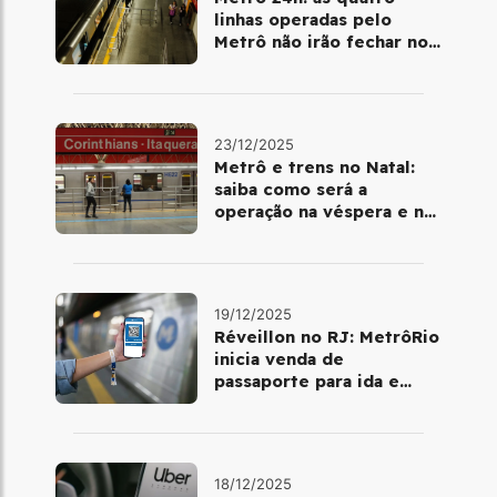
linhas operadas pelo
Metrô não irão fechar no
último final de semana do
ano
23/12/2025
Metrô e trens no Natal:
saiba como será a
operação na véspera e no
dia 25 de dezembro
19/12/2025
Réveillon no RJ: MetrôRio
inicia venda de
passaporte para ida e
volta de Copacabana
18/12/2025