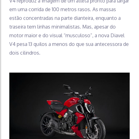
V4 reproduz a imagem de um atleta pronto para largar
em uma corrida de 100 metros rasos. As massas
estão concentradas na parte dianteira, enquanto a
traseira tem linhas minimalistas. Mas, apesar do
motor maior e do visual “musculoso”, a nova Diavel
V4 pesa 13 quilos a menos do que sua antecessora de
dois cilindros.