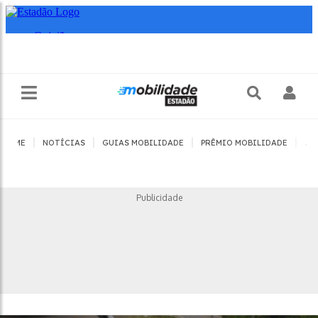
|
|
|
|
HOME
NOTÍCIAS
GUIAS MOBILIDADE
PRÊMIO MOBILIDADE
JO
Publicidade