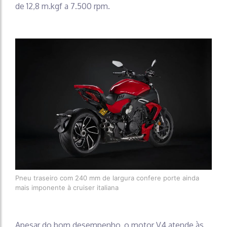
de 12,8 m.kgf a 7.500 rpm.
Pneu traseiro com 240 mm de largura confere porte ainda
mais imponente à cruiser italiana
Apesar do bom desempenho, o motor V4 atende às