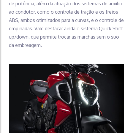
de potência, além da atuação dos sistemas de auxílio
ao condutor, como o controle de tração e os freios
ABS, ambos otimizados para a curvas, e o controle de
empinadas. Vale destacar ainda o sistema Quick Shift
up/down, que permite trocar as marchas sem o suo
da embreagem.