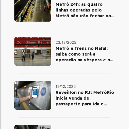
Metrô 24h: as quatro
linhas operadas pelo
Metrô não irão fechar no
último final de semana do
ano
23/12/2025
Metrô e trens no Natal:
saiba como será a
operação na véspera e no
dia 25 de dezembro
19/12/2025
Réveillon no RJ: MetrôRio
inicia venda de
passaporte para ida e
volta de Copacabana