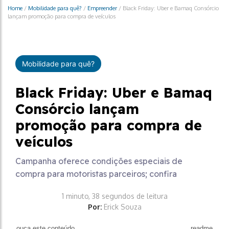
Home
/
Mobilidade para quê?
/
Empreender
/
Black Friday: Uber e Bamaq Consórcio
lançam promoção para compra de veículos
Mobilidade para quê?
Black Friday: Uber e Bamaq
Consórcio lançam
promoção para compra de
veículos
Campanha oferece condições especiais de
compra para motoristas parceiros; confira
1 minuto, 38 segundos de leitura
Por:
Erick Souza
ouça este conteúdo
readme