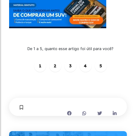
De 1 a 5, quanto esse artigo foi útil para você?
1
2
3
4
5