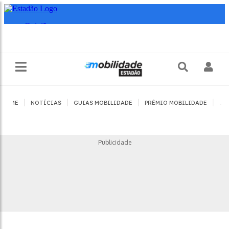
|
|
|
|
HOME
NOTÍCIAS
GUIAS MOBILIDADE
PRÊMIO MOBILIDADE
JO
Publicidade