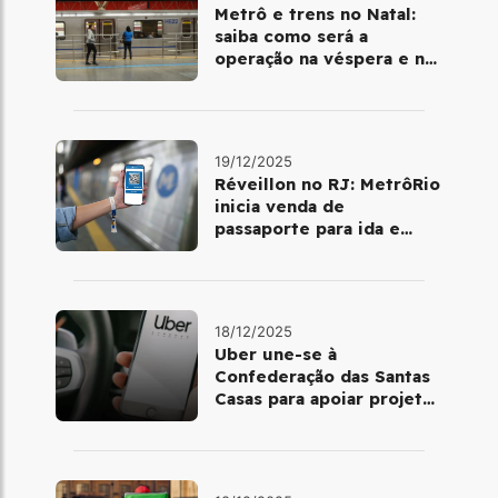
Metrô e trens no Natal:
saiba como será a
operação na véspera e no
dia 25 de dezembro
19/12/2025
Réveillon no RJ: MetrôRio
inicia venda de
passaporte para ida e
volta de Copacabana
18/12/2025
Uber une-se à
Confederação das Santas
Casas para apoiar projetos
de mobilidade e
telemedicina