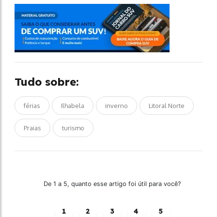
Tudo sobre:
férias
Ilhabela
inverno
Litoral Norte
Praias
turismo
De 1 a 5, quanto esse artigo foi útil para você?
1
2
3
4
5