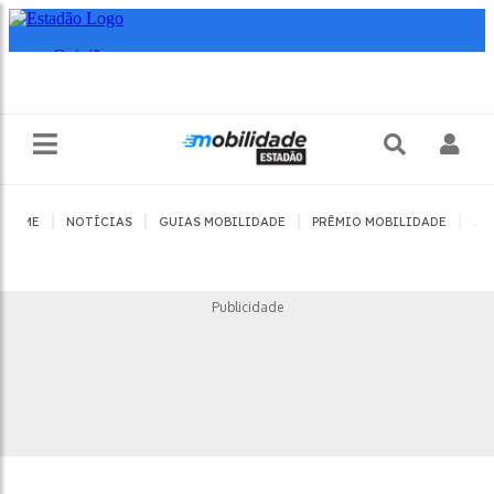
|
|
|
|
HOME
NOTÍCIAS
GUIAS MOBILIDADE
PRÊMIO MOBILIDADE
JO
Publicidade