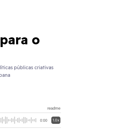
 para o
icas públicas criativas
rbana
readme
1.0x
0:00