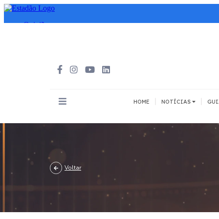
|
|
HOME
NOTÍCIAS
GUI
INOVAÇÃO
MEIOS DE 
Todos
Todos
A pé
Voltar
Bicicleta
Cargas
Carro