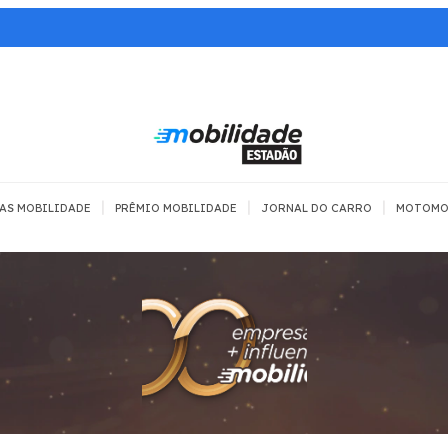
|
|
|
AS MOBILIDADE
PRÊMIO MOBILIDADE
JORNAL DO CARRO
MOTOMO
TRANSPORTE
MOBILIDADE COM
MOBILIDADE 
SEGURANÇA
Todos
Todos
Dia a dia
Trânsito
Empreender
Urbana
Se divertir