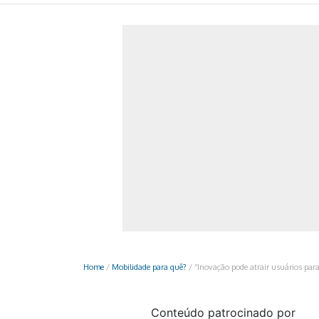
Monociclo
Moto
Ônibus
Patinete
Scooter elétr
Home
/
Mobilidade para quê?
/
“Inovação pode atrair usuários para
Conteúdo patrocinado por