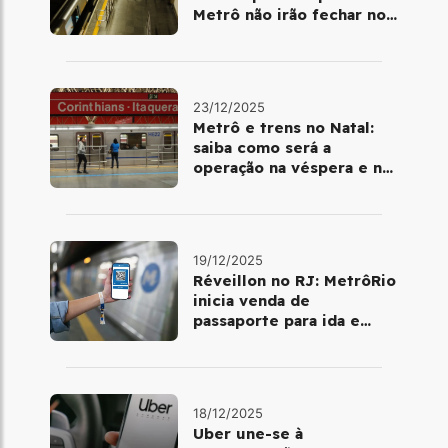
Metrô não irão fechar no
último final de semana do
ano
23/12/2025
Metrô e trens no Natal:
saiba como será a
operação na véspera e no
dia 25 de dezembro
19/12/2025
Réveillon no RJ: MetrôRio
inicia venda de
passaporte para ida e
volta de Copacabana
18/12/2025
Uber une-se à