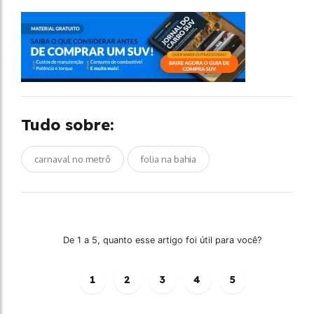
Tudo sobre:
carnaval no metrô
folia na bahia
De 1 a 5, quanto esse artigo foi útil para você?
1
2
3
4
5