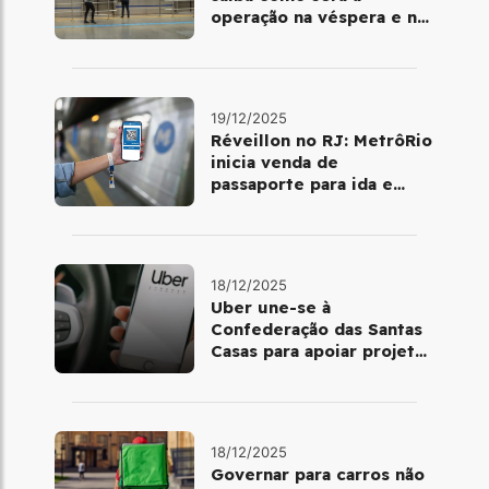
operação na véspera e no
dia 25 de dezembro
19/12/2025
Réveillon no RJ: MetrôRio
inicia venda de
passaporte para ida e
volta de Copacabana
18/12/2025
Uber une-se à
Confederação das Santas
Casas para apoiar projetos
de mobilidade e
telemedicina
18/12/2025
Governar para carros não