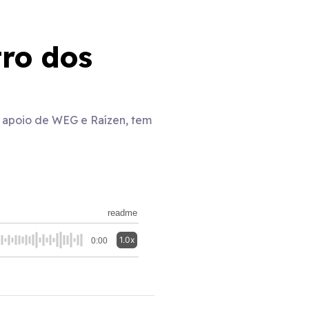
tro dos
m apoio de WEG e Raízen, tem
readme
1.0x
0:00