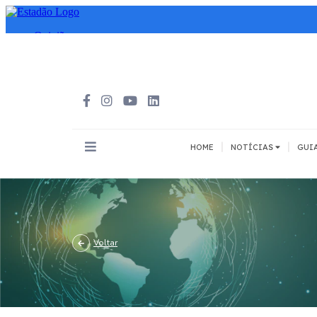
|
|
HOME
NOTÍCIAS
GUI
INOVAÇÃO
MEIOS DE 
Todos
Todos
A pé
Voltar
Bicicleta
Cargas
Carro