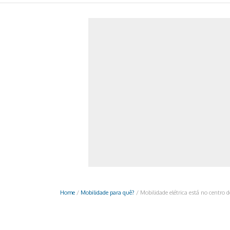
Monociclo
Moto
Ônibus
Patinete
Scooter elétr
Home
/
Mobilidade para quê?
/
Mobilidade elétrica está no centro 