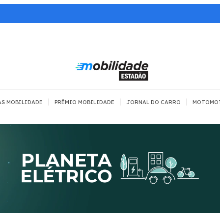
|
|
|
AS MOBILIDADE
PRÊMIO MOBILIDADE
JORNAL DO CARRO
MOTOMO
TRANSPORTE
MOBILIDADE COM
MOBILIDADE 
SEGURANÇA
Todos
Todos
Dia a dia
Trânsito
Empreender
Urbana
Se divertir