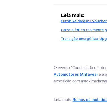
Leia mais:
Eurobike dará mil vouchers
Carro elétrico realmente 
Transição energética. Up
O evento “Conduzindo o Futuro 
Automotores (Anfavea)
e eng
exposição com aproximadamente
Leia mais:
Rumos da mobilida