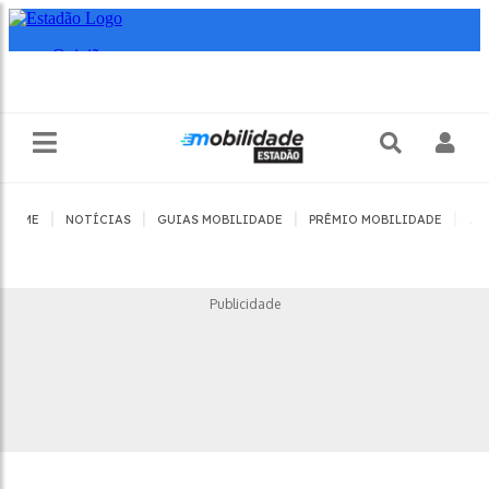
|
|
|
|
HOME
NOTÍCIAS
GUIAS MOBILIDADE
PRÊMIO MOBILIDADE
JO
Publicidade