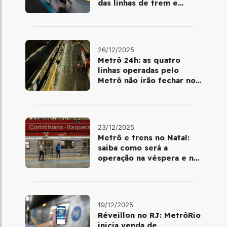
das linhas de trem e
metrô
26/12/2025
Metrô 24h: as quatro
linhas operadas pelo
Metrô não irão fechar no
último final de semana do
ano
23/12/2025
Metrô e trens no Natal:
saiba como será a
operação na véspera e no
dia 25 de dezembro
19/12/2025
Réveillon no RJ: MetrôRio
inicia venda de