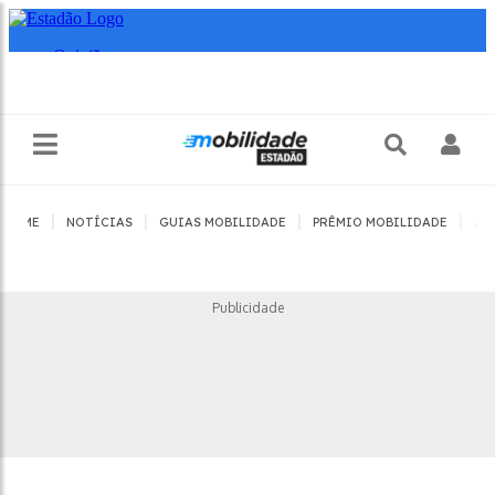
|
|
|
|
HOME
NOTÍCIAS
GUIAS MOBILIDADE
PRÊMIO MOBILIDADE
JO
Publicidade