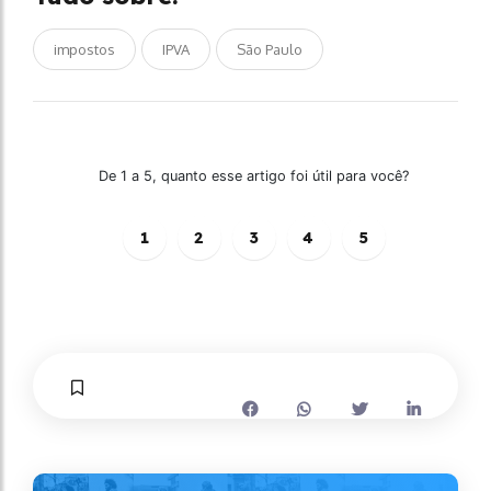
impostos
IPVA
São Paulo
De 1 a 5, quanto esse artigo foi útil para você?
1
2
3
4
5