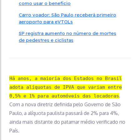
como usar o benefício
Carro voador: São Paulo receberá primeiro
aeroporto para eVTOLs
SP registra aumento no número de mortes
de pedestres e ciclistas
Há anos, a maioria dos Estados no Brasil
adota alíquotas de IPVA que variam entre
.
0,5% e 1% para automóveis das locadoras
Com a nova diretriz definida pelo Governo de São
Paulo, a alíquota paulista passará de 2% para 4%,
ainda mais distante do patamar médio verificado no
País.