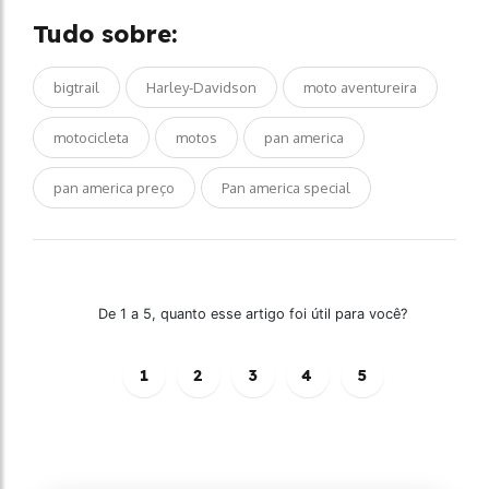
Tudo sobre:
bigtrail
Harley-Davidson
moto aventureira
motocicleta
motos
pan america
pan america preço
Pan america special
De 1 a 5, quanto esse artigo foi útil para você?
1
2
3
4
5