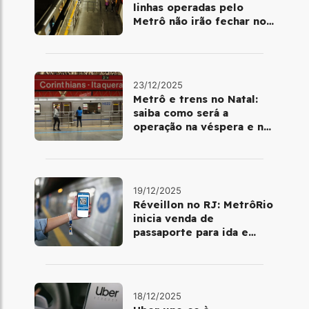
linhas operadas pelo
Metrô não irão fechar no
último final de semana do
ano
23/12/2025
Metrô e trens no Natal:
saiba como será a
operação na véspera e no
dia 25 de dezembro
19/12/2025
Réveillon no RJ: MetrôRio
inicia venda de
passaporte para ida e
volta de Copacabana
18/12/2025