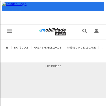
|
|
|
|
HOME
NOTÍCIAS
GUIAS MOBILIDADE
PRÊMIO MOBILIDADE
JO
Publicidade