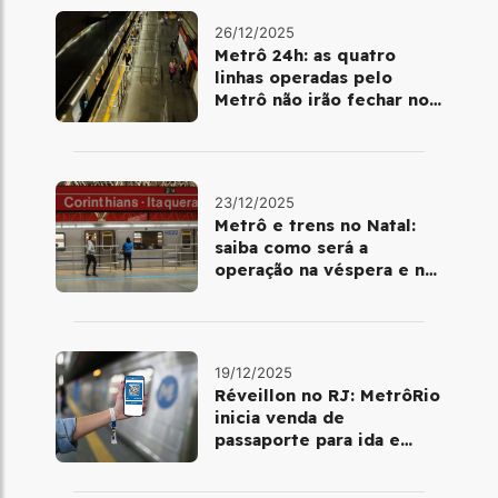
26/12/2025
Metrô 24h: as quatro
linhas operadas pelo
Metrô não irão fechar no
último final de semana do
ano
23/12/2025
Metrô e trens no Natal:
saiba como será a
operação na véspera e no
dia 25 de dezembro
19/12/2025
Réveillon no RJ: MetrôRio
inicia venda de
passaporte para ida e
volta de Copacabana