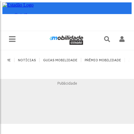
|
|
|
|
HOME
NOTÍCIAS
GUIAS MOBILIDADE
PRÊMIO MOBILIDADE
JO
Publicidade