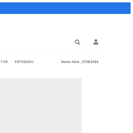
|
TOR
ESTRADÃO
Sexta-feira , 07.08.2026
PARA QUÊ?
PCD
Todos