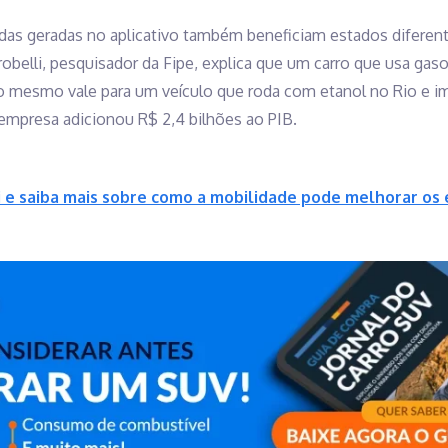
das geradas no aplicativo também beneficiam estados diferen
obelli, pesquisador da Fipe, explica que um carro que usa gas
 o mesmo vale para um veículo que roda com etanol no Rio e 
a empresa adicionou R$ 2,4 bilhões ao PIB.
i e saiba mais sobre como a mobilidade pode melhorar os 