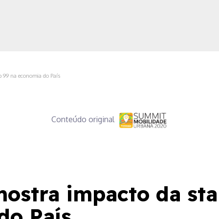
p 99 na economia do País
ica
Conteúdo original
ostra impacto da sta
do País