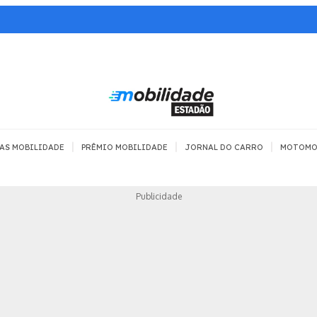
|
|
|
AS MOBILIDADE
PRÊMIO MOBILIDADE
JORNAL DO CARRO
MOTOMO
TRANSPORTE
MOBILIDADE COM
MOBILIDADE 
Publicidade
SEGURANÇA
Todos
Todos
Dia a dia
Trânsito
Empreender
Urbana
Se divertir