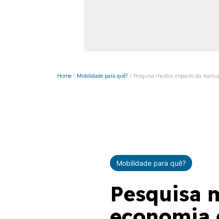
Monociclo
Moto
Ônibus
Patinete
Home
/
Mobilidade para quê?
/
Pesquisa mostra impacto da startu
Scooter elétr
Mobilidade para quê?
Pesquisa m
economia 