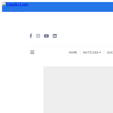
|
|
HOME
NOTÍCIAS
GUI
INOVAÇÃO
MEIOS DE 
Todos
Todos
A pé
Bicicleta
Cargas
Carro