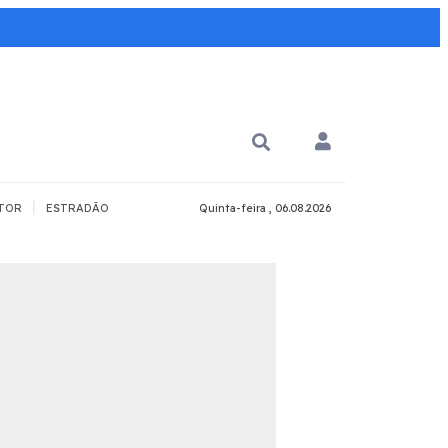
|
TOR
ESTRADÃO
Quinta-feira , 06.08.2026
PARA QUÊ?
PCD
Todos