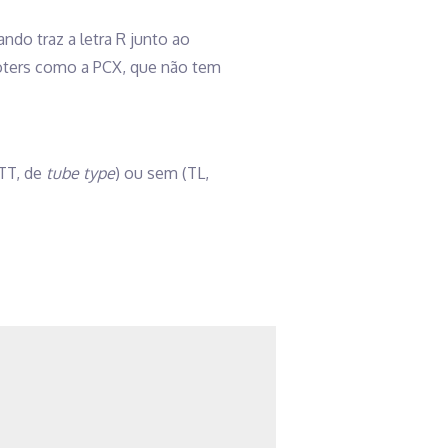
ndo traz a letra R junto ao
ooters como a PCX, que não tem
(TT, de
tube type
) ou sem (TL,