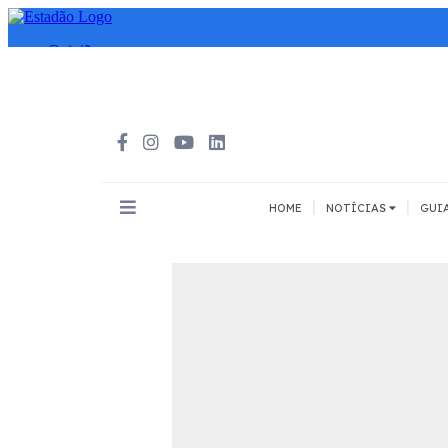
|
|
HOME
NOTÍCIAS
GUI
INOVAÇÃO
MEIOS DE 
Todos
Todos
A pé
Bicicleta
Cargas
Carro