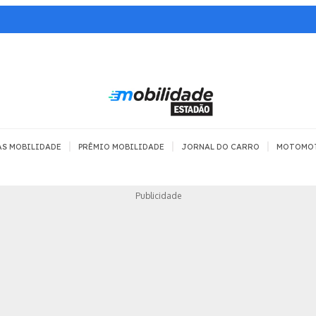
|
|
|
AS MOBILIDADE
PRÊMIO MOBILIDADE
JORNAL DO CARRO
MOTOMO
TRANSPORTE
MOBILIDADE COM
MOBILIDADE 
Publicidade
SEGURANÇA
Todos
Todos
Dia a dia
Trânsito
Empreender
Urbana
Se divertir