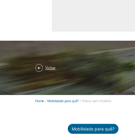
Monociclo
Moto
Ônibus
Patinete
Scooter elétr
Voltar
Home
/
Mobilidade para quê?
/
Pneus sem mistério
Mobilidade para quê?