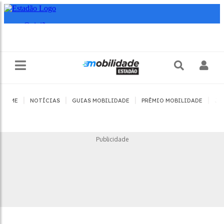
|
|
|
|
HOME
NOTÍCIAS
GUIAS MOBILIDADE
PRÊMIO MOBILIDADE
JO
Publicidade