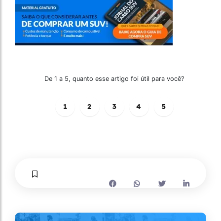
De 1 a 5, quanto esse artigo foi útil para você?
1
2
3
4
5