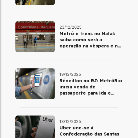
último final de semana do
ano
23/12/2025
Metrô e trens no Natal:
saiba como será a
operação na véspera e no
dia 25 de dezembro
19/12/2025
Réveillon no RJ: MetrôRio
inicia venda de
passaporte para ida e
volta de Copacabana
18/12/2025
Uber une-se à
Confederação das Santas