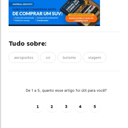
Tudo sobre:
aeroportos
ccr
turismo
viagem
De 1 a 5, quanto esse artigo foi útil para você?
1
2
3
4
5