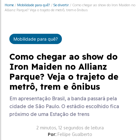
Home
/
Mobilidade para quê?
/
Se divertir
/
Como chegar ao show do Iron Maiden no
Allianz Parque? Veja o trajeto de metrô, trem e ônibus
Mobilidade para quê?
Como chegar ao show do
Iron Maiden no Allianz
Parque? Veja o trajeto de
metrô, trem e ônibus
Em apresentação Brasil, a banda passará pela
cidade de São Paulo. O estádio escolhido fica
próximo de uma Estação de trens
2 minutos, 12 segundos de leitura
Por:
Fellipe Gualberto