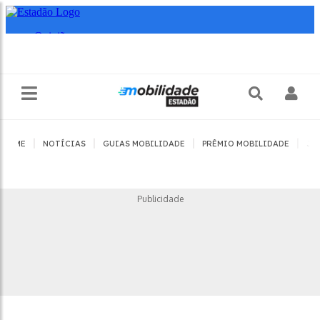
|
|
|
|
HOME
NOTÍCIAS
GUIAS MOBILIDADE
PRÊMIO MOBILIDADE
JO
Publicidade