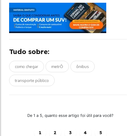
Tudo sobre:
como chegar
metrÔ
ônibus
transporte público
De 1 a 5, quanto esse artigo foi útil para você?
1
2
3
4
5