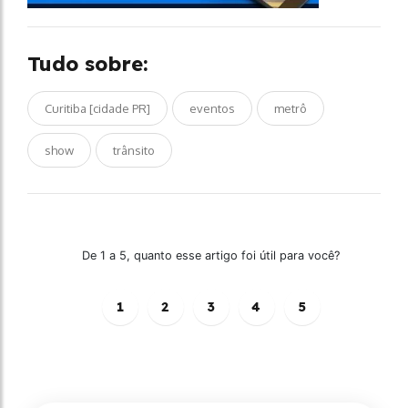
Tudo sobre:
Curitiba [cidade PR]
eventos
metrô
show
trânsito
De 1 a 5, quanto esse artigo foi útil para você?
1
2
3
4
5