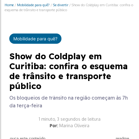
Home
/
Mobilidade para quê?
/
Se divertir
/
Show do Coldplay em Curitiba: confira o
esquema de trânsito e transporte público
Mobilidade para quê?
Show do Coldplay em
Curitiba: confira o esquema
de trânsito e transporte
público
Os bloqueios de trânsito na região começam às 7h
da terça-feira
1 minuto, 3 segundos de leitura
Por:
Marina Oliveira
ouça este conteúdo
readme