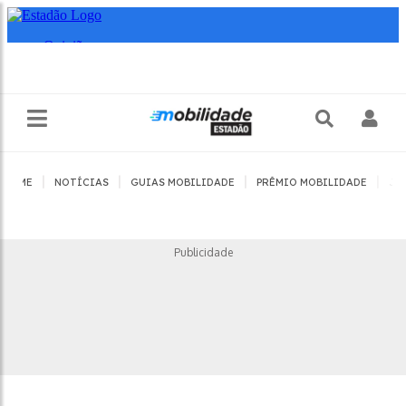
|
|
|
|
HOME
NOTÍCIAS
GUIAS MOBILIDADE
PRÊMIO MOBILIDADE
JO
Publicidade