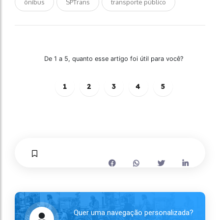
ônibus
SPTrans
transporte público
De 1 a 5, quanto esse artigo foi útil para você?
1
2
3
4
5
Quer uma navegação personalizada?