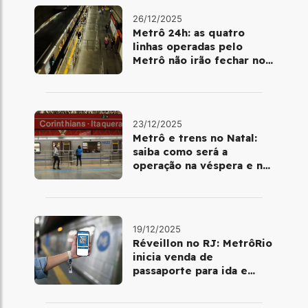
26/12/2025
Metrô 24h: as quatro
linhas operadas pelo
Metrô não irão fechar no
último final de semana do
ano
23/12/2025
Metrô e trens no Natal:
saiba como será a
operação na véspera e no
dia 25 de dezembro
19/12/2025
Réveillon no RJ: MetrôRio
inicia venda de
passaporte para ida e
volta de Copacabana