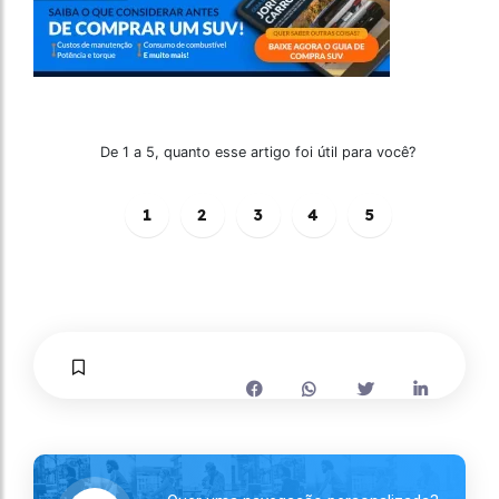
De 1 a 5, quanto esse artigo foi útil para você?
1
2
3
4
5