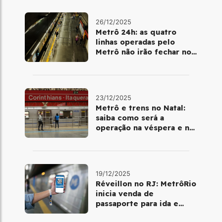
26/12/2025
Metrô 24h: as quatro
linhas operadas pelo
Metrô não irão fechar no
último final de semana do
ano
23/12/2025
Metrô e trens no Natal:
saiba como será a
operação na véspera e no
dia 25 de dezembro
19/12/2025
Réveillon no RJ: MetrôRio
inicia venda de
passaporte para ida e
volta de Copacabana