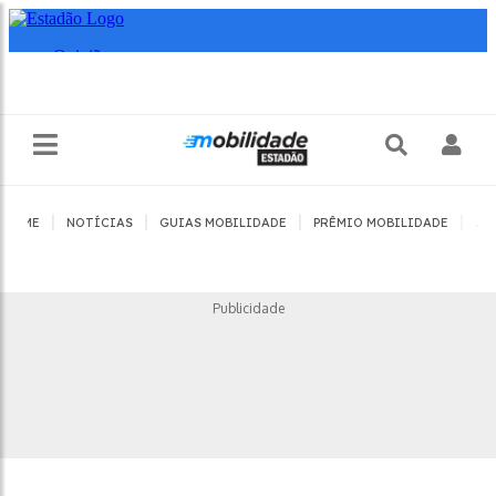
|
|
|
|
HOME
NOTÍCIAS
GUIAS MOBILIDADE
PRÊMIO MOBILIDADE
JO
Publicidade