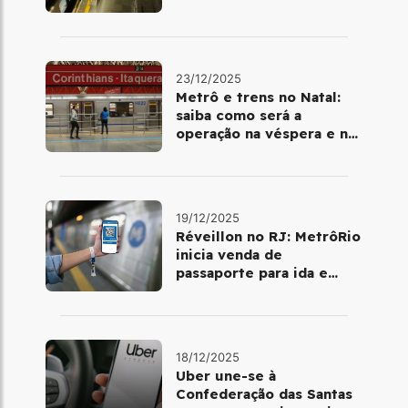
último final de semana do
ano
23/12/2025
Metrô e trens no Natal:
saiba como será a
operação na véspera e no
dia 25 de dezembro
19/12/2025
Réveillon no RJ: MetrôRio
inicia venda de
passaporte para ida e
volta de Copacabana
18/12/2025
Uber une-se à
Confederação das Santas