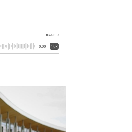
readme
1.0x
0:00