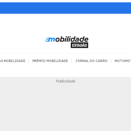
|
|
|
AS MOBILIDADE
PRÊMIO MOBILIDADE
JORNAL DO CARRO
MOTOMO
TRANSPORTE
MOBILIDADE COM
MOBILIDADE 
Publicidade
SEGURANÇA
Todos
Todos
Dia a dia
Trânsito
Empreender
Urbana
Se divertir