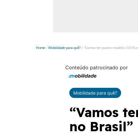
Monociclo
Moto
Ônibus
Patinete
Home
/
Mobilidade para quê?
/
“Vamos ter quatro modelos 100% elé
Scooter elétr
Conteúdo patrocinado por
Mobilidade para quê?
“Vamos te
no Brasil”