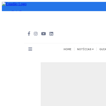
|
|
HOME
NOTÍCIAS
GUI
INOVAÇÃO
MEIOS DE 
Todos
Todos
A pé
Bicicleta
Cargas
Carro