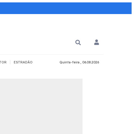
|
TOR
ESTRADÃO
Quinta-feira , 06.08.2026
PARA QUÊ?
PCD
Todos