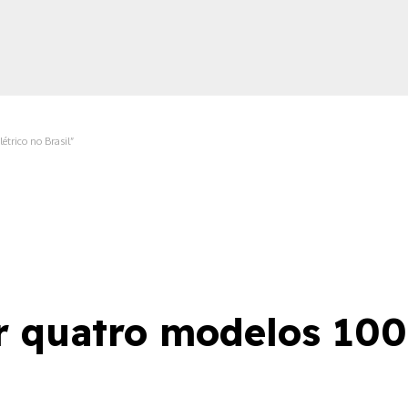
trico no Brasil”
ica
r quatro modelos 100