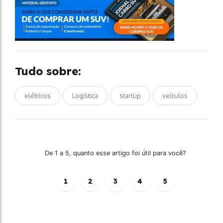
Tudo sobre:
elétricos
Logística
startup
veículos
De 1 a 5, quanto esse artigo foi útil para você?
1
2
3
4
5